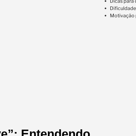
Dicas para 
Dificuldad
Motivação 
ve”: Entendendo