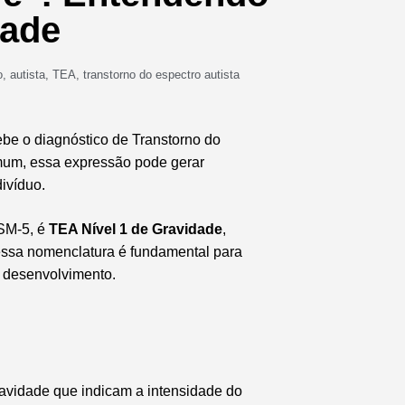
dade
o
,
autista
,
TEA
,
transtorno do espectro autista
be o diagnóstico de Transtorno do
omum, essa expressão pode gerar
ivíduo.
DSM-5, é
TEA Nível 1 de Gravidade
,
ssa nomenclatura é fundamental para
o desenvolvimento.
gravidade que indicam a intensidade do