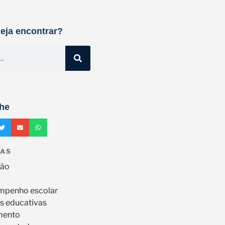
eja encontrar?
he
IAS
ção
mpenho escolar
s educativas
mento